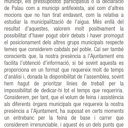
municipi, els pressupostos participatius o la declaració
de Palau com a municipi antifeixista, així com d'altres
mocions que no han tirat endavant, com la relativa a
estudiar la municipalització de l'aigua. Més enllà del
resultat d'aquestes, valorem molt positivament la
possibilitat d'haver pogut obrir debats i haver promogut
el posicionament dels altres grups municipals respecte
temes que considerem cabdals pel poble. Cal ser també
conscients que, la nostra presència a l'Ajuntament ens
facilita l'obtenció d'informació, si bé sovint aquesta es
proporciona en un format que requereix molt de temps
d'anàlisi i, donada la disponibilitat de l'assemblea, sovint
hem hagut de prioritzar línies de treball per la
impossibilitat de dedicar-hi tot el temps que requeriria.
Considerem, per tant, que el volum de feina i assistència
als diferents òrgans municipals que requereix la nostra
presència a l'Ajuntament, ha suposat en certs moments
un entrebanc per la feina de base i carrer que
considerem irrenunciable, i aquest és un dels punts que