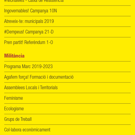
#NiUnaMés - Caixa de Resistència
Ingovernables! Campanya 10N
Atreveix-te: municipals 2019
#Dempeus! Campanya 21-D
Pren partit! Referèndum 1-O
Militància
Programa Marc 2019-2023
Agafem força! Formació i documentació
Assemblees Locals i Territorials
Feminisme
Ecologisme
Grups de Treball
Col·labora econòmicament